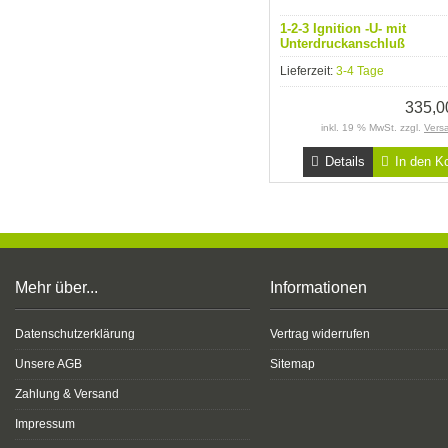
1-2-3 Ignition -U- mit
Unterdruckanschluß
Lieferzeit:
3-4 Tage
335,
inkl. 19 % MwSt. zzgl.
Vers
Details
In den K
Mehr über...
Informationen
Datenschutzerklärung
Vertrag widerrufen
Unsere AGB
Sitemap
Zahlung & Versand
Impressum