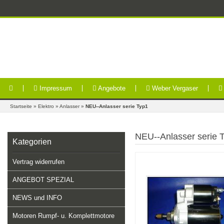
Impressum
Angebote
Weber Vergaser
Startseite
»
Elektro
»
Anlasser
»
NEU--Anlasser serie Typ1
NEU--Anlasser serie 
Kategorien
Vertrag widerrufen
ANGEBOT SPEZIAL
NEWS und INFO
Motoren Rumpf- u. Komplettmotore