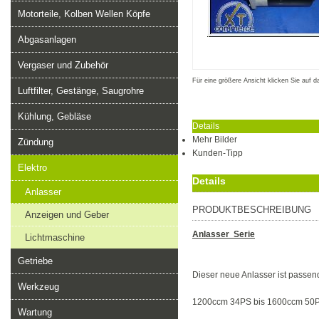
Motorteile, Kolben Wellen Köpfe
Abgasanlagen
Vergaser und Zubehör
Für eine größere Ansicht klicken Sie auf d
Luftfilter, Gestänge, Saugrohre
Kühlung, Gebläse
Details
Mehr Bilder
Zündung
Kunden-Tipp
Elektro
Details
Anlasser
PRODUKTBESCHREIBUNG
Anzeigen und Geber
Anlasser Serie
Lichtmaschine
Getriebe
Dieser neue Anlasser ist passend
Werkzeug
1200ccm 34PS bis 1600ccm 50P
Wartung