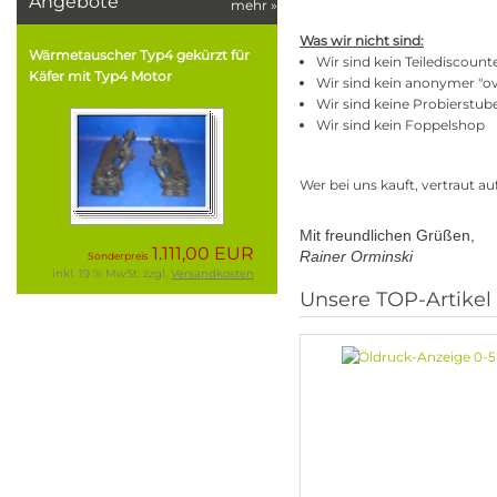
Angebote
mehr
»
Was wir nicht sind:
Wärmetauscher Typ4 gekürzt für
Wir sind kein Teilediscoun
Käfer mit Typ4 Motor
Wir sind kein anonymer "ov
Wir sind keine Probierstub
Wir sind kein Foppelshop
Wer bei uns kauft, vertraut a
Mit freundlichen Grüßen,
1.111,00 EUR
Rainer Orminski
Sonderpreis
inkl. 19 % MwSt. zzgl.
Versandkosten
Unsere TOP-Artikel