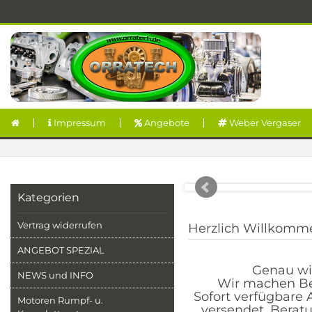
Impressum
Angebote
Weber Vergaser
Kategorien
Vertrag widerrufen
Herzlich Willkomm
ANGEBOT SPEZIAL
Genau wi
NEWS und INFO
Wir machen Bet
Sofort verfügbare 
Motoren Rumpf- u.
versendet. Berat