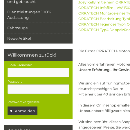
und gebraucht
Joey Kelly mit einem ORRATE
ORRATECH Infofilm - VW 130
Dienstleistungen 100%
ORRATECH Montage eines Ty
Auslastung
ORRATECH Bearbeitung Typ1
ORRATECH liegendes Typ4 G
Fahrzeuge
ORRATECH Typ4 Doppelzünder
Neue Artikel
Die Firma ORRATECH-Motor
Willkommen zurück!
Alles vom erfahrenen Motorent
E-Mail-Adresse:
Unsere Erfahrung - Ihr Gewin
Passwort:
Wir sind ein auf Tuningmotor
deutschsprachigen Raum
Mit einer über 40 jährigen E
Passwort vergessen?
In diesem Onlineshop erhalte
Anmelden
Unbrauchbare Billigware biete
Wir sind bemüht, diesen Shop s
angegebenen Preise. Sie wer