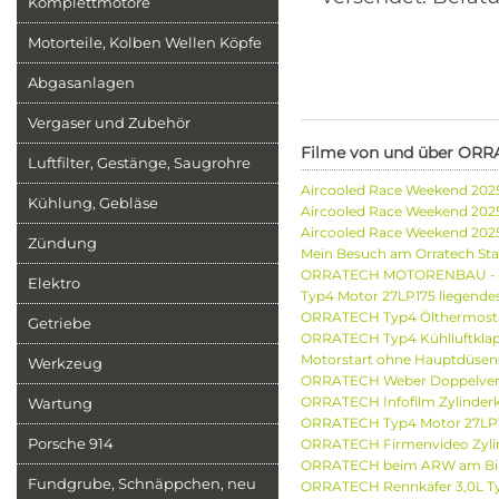
Komplettmotore
Motorteile, Kolben Wellen Köpfe
Abgasanlagen
Vergaser und Zubehör
Filme von und über ORR
Luftfilter, Gestänge, Saugrohre
Aircooled Race Weekend 202
Kühlung, Gebläse
Aircooled Race Weekend 2025
Aircooled Race Weekend 2025 
Karten
Zündung
Mein Besuch am Orratech Sta
ORRATECH MOTORENBAU - Ei
Elektro
Typ4 Motor 27LP175 liegende
ORRATECH Typ4 Ölthermostat 
Getriebe
ORRATECH Typ4 Kühlluftklapp
Motorstart ohne Hauptdüsens
Werkzeug
ORRATECH Weber Doppelverga
ORRATECH Infofilm Zylinderk
Wartung
ORRATECH Typ4 Motor 27LP
Porsche 914
ORRATECH Firmenvideo Zylin
ORRATECH beim ARW am Bils
Fundgrube, Schnäppchen, neu
ORRATECH Rennkäfer 3,0L T