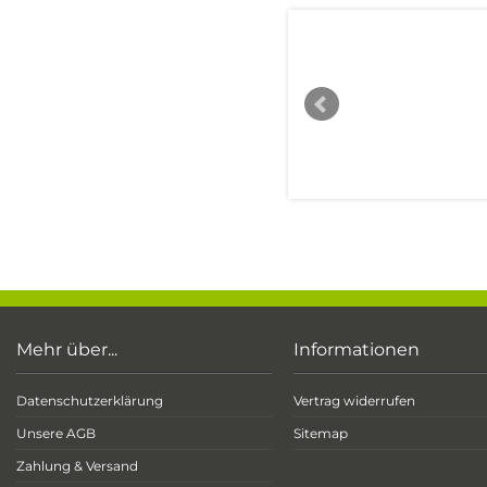
Gehäusedichtmittel
Simmer
anaerob 0,3mm
Kurbelwe
grün
Mehr über...
Informationen
Datenschutzerklärung
Vertrag widerrufen
Unsere AGB
Sitemap
Zahlung & Versand