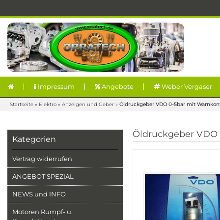
Impressum
Angebote
Weber Vergaser
Startseite
»
Elektro
»
Anzeigen und Geber
»
Öldruckgeber VDO 0-5bar mit Warnkon
Öldruckgeber VDO 
Kategorien
Vertrag widerrufen
ANGEBOT SPEZIAL
NEWS und INFO
Motoren Rumpf- u.