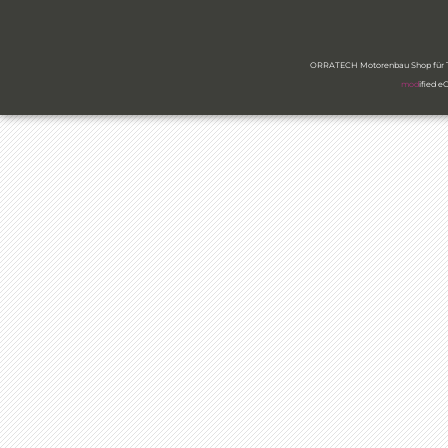
ORRATECH Motorenbau Shop für Ty
mod
ified 