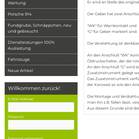
Er wird an Stelle des origin
Wartung
Porsche 914
Der Geber hat zwei Anschlüs
Fundgrube, Schnäppchen, neu
"WK" für Warnkontakt und
und gebraucht
"G" für Geber markiert sind.
Dienstleistungen 100%
Die Verdrahtung ist denkbar
Auslastung
An den Anschluß "WK" kommt
Fahrzeuge
Öldruckschalter, der die ro
An den Anschluß "G" wird d
Neue Artikel
Zusatzinstrument gelegt w
Das Zusatzinstrument verfü
der Karosse) so wie den A
Willkommen zurück!
Die Montage und Verdrahtun
E-Mail-Adresse:
man ihn z.B. fallen lässt, 
Aus diesem Grunde sind di
Passwort:
Passwort vergessen?