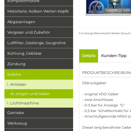
Komplettmotore
Motorteile, Kolben Wellen Köpfe
Abgasanlagen
Vergaser und Zubehör
Für eine größere Ansicht klicken Sie auf
Luftfilter, Gestänge, Saugrohre
Kühlung, Gebläse
Details
Kunden-Tipp
Zündung
PRODUKTBESCHREIBUN
Elektro
Öldruckgeber
Anlasser
Anzeigen und Geber
- original VDO-Geber
- zwei Anschlüsse
Lichtmaschine
- 0-5 bar für Anzeige "G"
- 0,5 bar Schaltkontakt fü
Getriebe
- Anschlußgewinde M10x1 (or
Werkzeug
Dieser lang bewährter Gebe