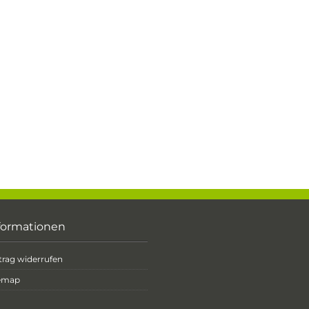
formationen
trag widerrufen
temap