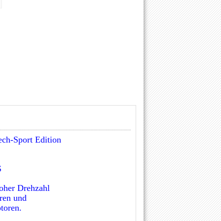
ch-Sport Edition
S
hoher Drehzahl
oren und
toren.