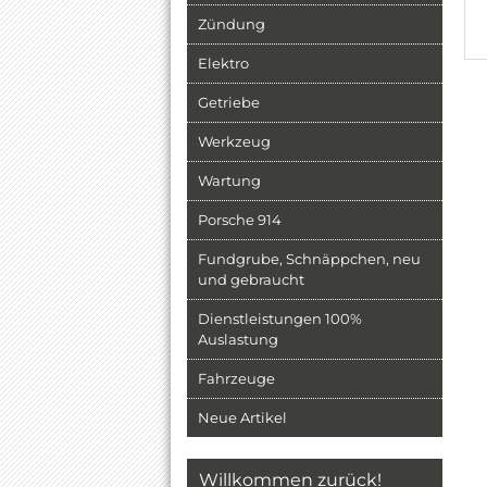
Zündung
Elektro
Getriebe
Werkzeug
Wartung
Porsche 914
Fundgrube, Schnäppchen, neu
und gebraucht
Dienstleistungen 100%
Auslastung
Fahrzeuge
Neue Artikel
Willkommen zurück!