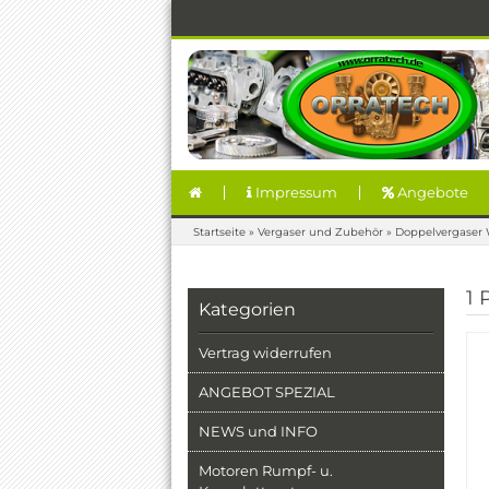
Impressum
Angebote
Startseite
»
Vergaser und Zubehör
»
Doppelvergaser 
1 
Kategorien
Vertrag widerrufen
ANGEBOT SPEZIAL
NEWS und INFO
Motoren Rumpf- u.