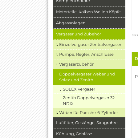
Komplettmotore
Motorteile, Kolben Wellen Köpfe
Abgasanlagen
Vergaser und Zubehör
Für 
Einzelvergaser Zentralvergaser
Pumpe, Regler, Anschlüsse
D
Vergaserzubehör
Doppelvergaser Weber und
P
Solex und Zenith
SOLEX Vergaser
Zenith Doppelvergaser 32
NDIX
Weber für Porsche-6-Zylinder
Luftfilter, Gestänge, Saugrohre
Kühlung, Gebläse