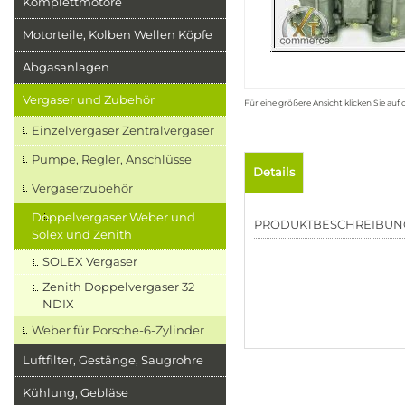
Komplettmotore
Motorteile, Kolben Wellen Köpfe
Abgasanlagen
Vergaser und Zubehör
Für eine größere Ansicht klicken Sie auf
Einzelvergaser Zentralvergaser
Pumpe, Regler, Anschlüsse
Details
Vergaserzubehör
Doppelvergaser Weber und
PRODUKTBESCHREIBUN
Solex und Zenith
SOLEX Vergaser
Zenith Doppelvergaser 32
NDIX
Weber für Porsche-6-Zylinder
Luftfilter, Gestänge, Saugrohre
Kühlung, Gebläse