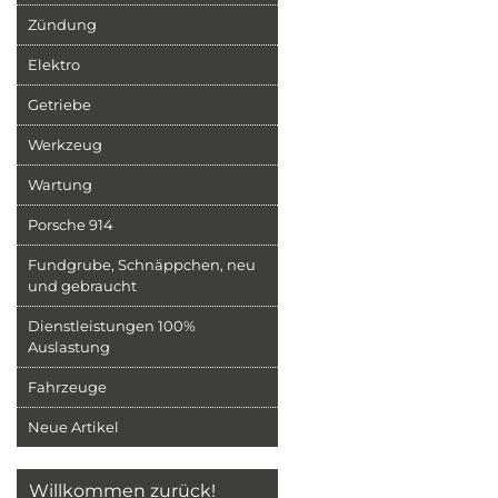
Zündung
Elektro
Getriebe
Werkzeug
Wartung
Porsche 914
Fundgrube, Schnäppchen, neu
und gebraucht
Dienstleistungen 100%
Auslastung
Fahrzeuge
Neue Artikel
Willkommen zurück!