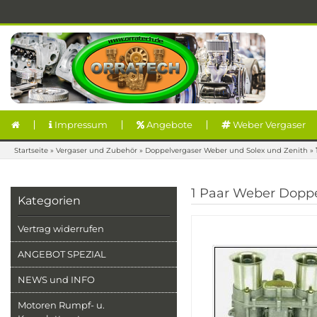
Impressum
Angebote
Weber Vergaser
Startseite
»
Vergaser und Zubehör
»
Doppelvergaser Weber und Solex und Zenith
»
1 Paar Weber Doppe
Kategorien
Vertrag widerrufen
ANGEBOT SPEZIAL
NEWS und INFO
Motoren Rumpf- u.