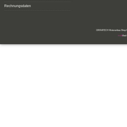
Rechnungsdaten
ORRATECH Motorenbau Shop für
mod
ifie