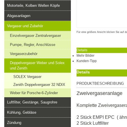
Motorteile, Kolben Wellen Köpfe
Abgasanlagen
Vergaser und Zubehör
Für eine größere Ansicht klicken Sie auf d
Einzelvergaser Zentralvergaser
Pumpe, Regler, Anschlüsse
Details
Vergaserzubehör
Mehr Bilder
Kunden-Tipp
Doppelvergaser Weber und Solex
und Zenith
Details
SOLEX Vergaser
PRODUKTBESCHREIBUNG
Zenith Doppelvergaser 32 NDIX
Zweivergaseranlage
Weber für Porsche-6-Zylinder
Luftfilter, Gestänge, Saugrohre
Komplette Zweivergaser
Kühlung, Gebläse
2 Stück EMPI EPC ( ähnl
Zündung
2 Stück Luftfilter