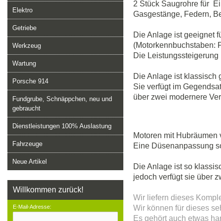
2 Stück Saugrohre für E
Elektro
Gasgestänge, Federn, Be
Getriebe
Die Anlage ist geeignet
(Motorkennbuchstaben: F
Werkzeug
Die Leistungssteigerung
Wartung
Die Anlage ist klassisch
Porsche 914
Sie verfügt im Gegendsa
über zwei modernere Ver
Fundgrube, Schnäppchen, neu und
gebraucht
Dienstleistungen 100% Auslastung
Motoren mit Hubräumen v
Fahrzeuge
Eine Düsenanpassung sol
Neue Artikel
Die Anlage ist so klassi
jedoch verfügt sie über
Willkommen zurück!
Wir liefern dieses Kompl
E-Mail-Adresse:
Wir können für dieses s
Es gehört auch etwas han