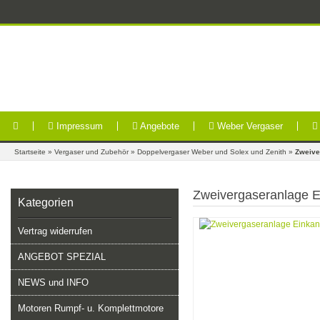
Impressum
Angebote
Weber Vergaser
Startseite
»
Vergaser und Zubehör
»
Doppelvergaser Weber und Solex und Zenith
»
Zweive
Zweivergaseranlage 
Kategorien
Vertrag widerrufen
ANGEBOT SPEZIAL
NEWS und INFO
Motoren Rumpf- u. Komplettmotore