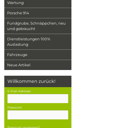
Wartung
Porsche 914
Fundgrube, Schnäppchen, neu
und gebraucht
Dienstleistungen 100%
Auslastung
Fahrzeuge
Neue Artikel
Willkommen zurück!
E-Mail-Adresse:
Passwort:
Passwort vergessen?