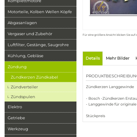
Komplettmotore
Motorteile, Kolben Wellen Köpfe
Abgasanlagen
Vergaser und Zubehör
Für eine größere Ansicht klicken Sie auf
Luftfilter, Gestänge, Saugrohre
Kühlung, Gebläse
Details
Mehr Bilder
Zündung
PRODUKTBESCHREIBUN
Zündkerzen Zündkabel
Zündverteiler
Zündkerzen Langgewinde
Zündspulen
- Bosch -Zündkerzen Erstau
- Langgewinde für originale
Elektro
Stückpreis
Getriebe
Werkzeug