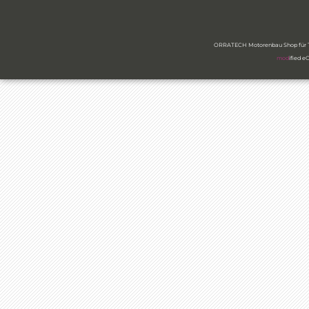
ORRATECH Motorenbau Shop für Ty
mod
ified 