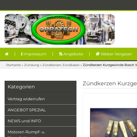
Impressum
Angebote
Weber Vergaser
Startseite
»
Zündung
»
Zündkerzen Zündkabel
»
Zündkerzen Kurzgewinde Bosch
Zündkerzen Kurzg
Kategorien
Vertrag widerrufen
ANGEBOT SPEZIAL
NEWS und INFO
Motoren Rumpf- u.