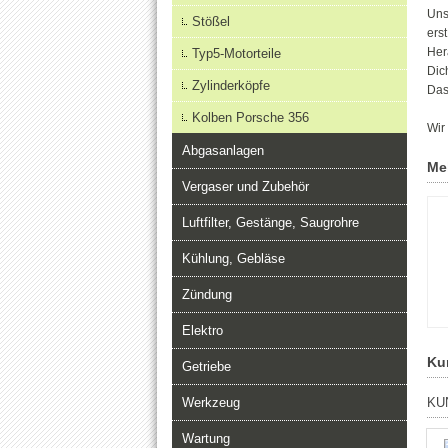
Uns
Stößel
ers
Her
Typ5-Motorteile
Dic
Zylinderköpfe
Das
Kolben Porsche 356
Wir
Abgasanlagen
Me
Vergaser und Zubehör
Luftfilter, Gestänge, Saugrohre
Kühlung, Gebläse
Zündung
Elektro
Ku
Getriebe
Werkzeug
KU
Wartung