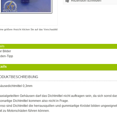
Rezension schreiben
eine größere Ansicht klicken Sie auf das Vorschaubild
ails
r Bilder
den-Tipp
ails
ODUKTBESCHREIBUNG
äusedichtmittel 0,3mm
 axialgeteilten Gehäusen darf das Dichtmittel nicht auftragen sein, da sich sonst da
ikonartige Dichtmittel kommen also nicht in Frage.
nso sind Dichtmittel die herrausquillen und gummiartige Knödel bilden ungeeigne
it zu Motorschäden führen können.