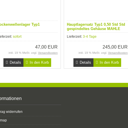
ockenwellenlager Typ1
Hauptlagersatz Typ1 0,50 Std Std
gespindeltes Gehäuse MAHLE
Stahlrücken
eferzeit:
sofort
Lieferzeit:
3-4 Tage
47,00 EUR
245,00 EUR
inkl. 19 % MwSt. zzgl.
Versandkosten
inkl. 19 % MwSt. zzgl.
Versandkosten
Details
In den Korb
Details
In den Korb
formationen
trag widerrufen
emap