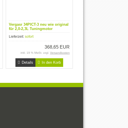
Vergasr 34PICT-3 neu wie original
für 2,0-2,3L Tuningmotor
Lieferzeit:
sofort
368,65 EUR
inkl. 19 % MwSt. zzgl.
Versandkosten
Details
In den Korb