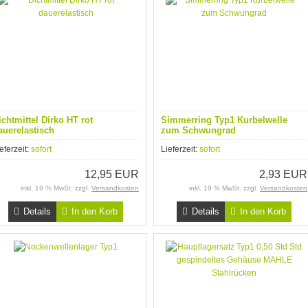
ichtmittel Dirko HT rot
Simmerring Typ1 Kurbelwelle
auerelastisch
zum Schwungrad
eferzeit:
sofort
Lieferzeit:
sofort
12,95 EUR
2,93 EUR
inkl. 19 % MwSt. zzgl.
Versandkosten
inkl. 19 % MwSt. zzgl.
Versandkosten
Details
In den Korb
Details
In den Korb