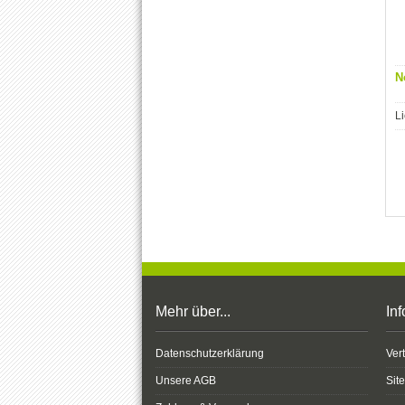
N
Li
Mehr über...
In
Datenschutzerklärung
Ver
Unsere AGB
Sit