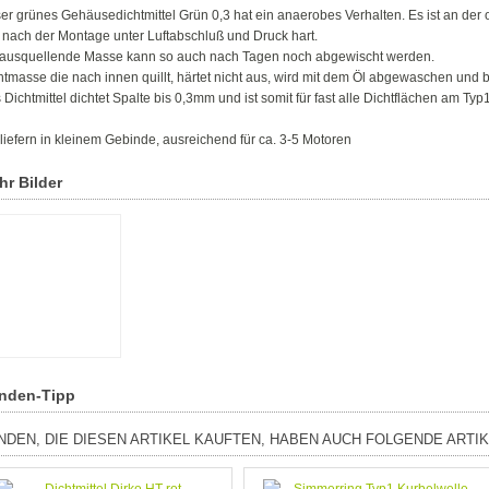
er grünes Gehäusedichtmittel Grün 0,3 hat ein anaerobes Verhalten. Es ist an der
t nach der Montage unter Luftabschluß und Druck hart.
ausquellende Masse kann so auch nach Tagen noch abgewischt werden.
htmasse die nach innen quillt, härtet nicht aus, wird mit dem Öl abgewaschen und 
 Dichtmittel dichtet Spalte bis 0,3mm und ist somit für fast alle Dichtflächen am Ty
 liefern in kleinem Gebinde, ausreichend für ca. 3-5 Motoren
hr Bilder
nden-Tipp
NDEN, DIE DIESEN ARTIKEL KAUFTEN, HABEN AUCH FOLGENDE ARTIK