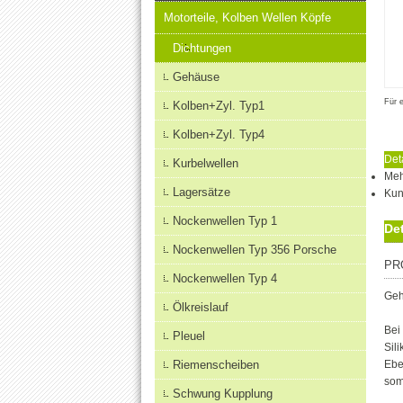
Motorteile, Kolben Wellen Köpfe
Dichtungen
Gehäuse
Für 
Kolben+Zyl. Typ1
Kolben+Zyl. Typ4
Det
Kurbelwellen
Meh
Lagersätze
Kun
Nockenwellen Typ 1
Det
Nockenwellen Typ 356 Porsche
PR
Nockenwellen Typ 4
Geh
Ölkreislauf
Bei
Pleuel
Sil
Riemenscheiben
Ebe
som
Schwung Kupplung