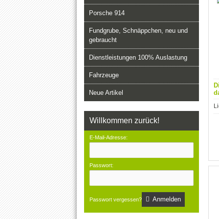
Porsche 914
Fundgrube, Schnäppchen, neu und
gebraucht
Dienstleistungen 100% Auslastung
Fahrzeuge
D
Neue Artikel
d
Li
Willkommen zurück!
E-Mail-Adresse:
Passwort:
Anmelden
Passwort vergessen?