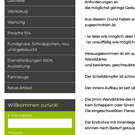
Getriebe
Anforderungen an
die möglichst geringe Gerä
Werkzeug
Aus diesem Grund haben wir
Wartung
zugeschnitten ist.
Porsche 914
- so leise wie möglich, aber
- so unauffällig wie möglich
Fundgrube, Schnäppchen, neu
und gebraucht
Herausgekommen ist ein au
Wandstärke
Dienstleistungen 100%
und bewärten, geschraubte
Auslastung
Der Schalldämpfer ist schwa
Fahrzeuge
Neue Artikel
Der innere Aufbau ist seit 
Die 2mm Wandstärke des H
Willkommen zurück!
Kein Scheppern oder Sirren
Die eingeschweißten Flansch
E-Mail-Adresse:
Die Endrohre mit innenlie
können nach Bedarf getaus
Passwort: