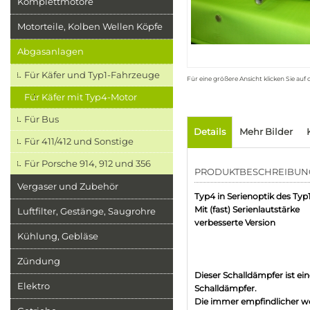
Komplettmotore
Motorteile, Kolben Wellen Köpfe
Abgasanlagen
Für Käfer und Typ1-Fahrzeuge
Für eine größere Ansicht klicken Sie auf
Für Käfer mit Typ4-Motor
Für Bus
Details
Mehr Bilder
Für 411/412 und Sonstige
Für Porsche 914, 912 und 356
PRODUKTBESCHREIBUN
Vergaser und Zubehör
Typ4 in Serienoptik des Typ
Mit (fast) Serienlautstärke
Luftfilter, Gestänge, Saugrohre
verbesserte Version
Kühlung, Gebläse
Zündung
Dieser Schalldämpfer ist ei
Elektro
Schalldämpfer.
Die immer empfindlicher we