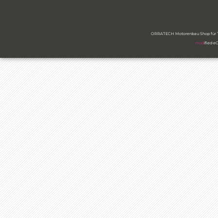
ORRATECH Motorenbau Shop für Ty
mod
ified 