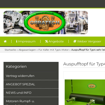
Impressum
Angebote
Weber Vergaser
Startseite
»
Abgasanlagen
»
Für Käfer mit Typ4-Motor
»
Auspufftopf für Typ4 sehr l
Auspufftopf für Ty
Kategorien
Vertrag widerrufen
ANGEBOT SPEZIAL
NEWS und INFO
Motoren Rumpf- u.