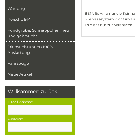
Wartung
BEM: Es wird nur die Spinne
Porsche 914
! Gebläsesystem nicht im Li
Es dient nur zur Veranscha
Fundgrube, Schnäppchen, neu
und gebraucht
Dienstleistungen 100%
Auslastung
Fahrzeuge
Neue Artikel
Willkommen zurück!
E-Mail-Adresse:
Passwort: