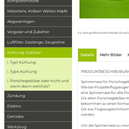
Komplettmotore
Motorteile, Kolben Wellen Köpfe
Abgasanlagen
Vergaser und Zubehör
Für eine größere Ansicht klicken Sie auf
Luftfilter, Gestänge, Saugrohre
Kühlung, Gebläse
Details
Mehr Bilder
Typ1 Kühlung
Typ4 Kühlung
PRODUKTBESCHREIBUN
Porschegebläse oder nicht und
Spinnernase für Porschege
wenn dann welches?
Wie bei Propellerflugzeugen
eine Spinnernase für alte 
Zündung
Die alten Porschegebläse m
bekommen so einen forms
Elektro
Die aus Flugzeugaluminium g
werden.
Getriebe
Um die Spinnernase zu mon
Werkzeug