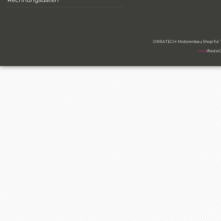
ORRATECH Motorenbau Shop für Ty
mod
ified 