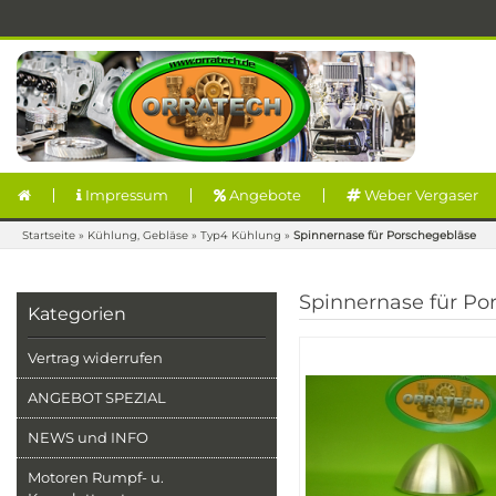
Impressum
Angebote
Weber Vergaser
Startseite
»
Kühlung, Gebläse
»
Typ4 Kühlung
»
Spinnernase für Porschegebläse
Spinnernase für Po
Kategorien
Vertrag widerrufen
ANGEBOT SPEZIAL
NEWS und INFO
Motoren Rumpf- u.