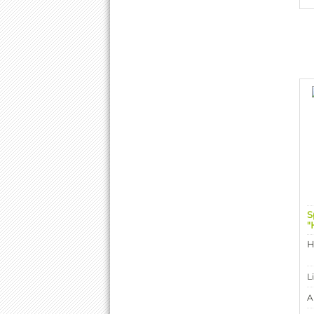
S
"
H
L
A