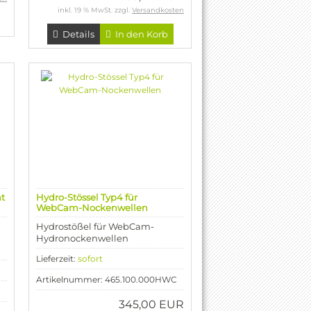
inkl. 19 % MwSt. zzgl.
Versandkosten
Details
In den Korb
ht
Hydro-Stössel Typ4 für
WebCam-Nockenwellen
Hydrostößel für WebCam-
Hydronockenwellen
Lieferzeit:
sofort
Artikelnummer: 465.100.000HWC
345,00 EUR