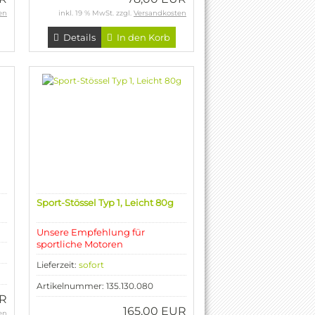
en
inkl. 19 % MwSt. zzgl.
Versandkosten
Details
In den Korb
Sport-Stössel Typ 1, Leicht 80g
Unsere Empfehlung für
sportliche Motoren
Lieferzeit:
sofort
Artikelnummer: 135.130.080
UR
165,00 EUR
en