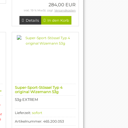
284,00 EUR
inkl. 19 % MwSt. zzgl.
Versandkosten
Details
In den Korb
Super-Sport-Stössel Typ 4
"
original Wizemann 53g
53g EXTREM
n
Lieferzeit:
sofort
r
s
Artikelnummer: 465.200.053