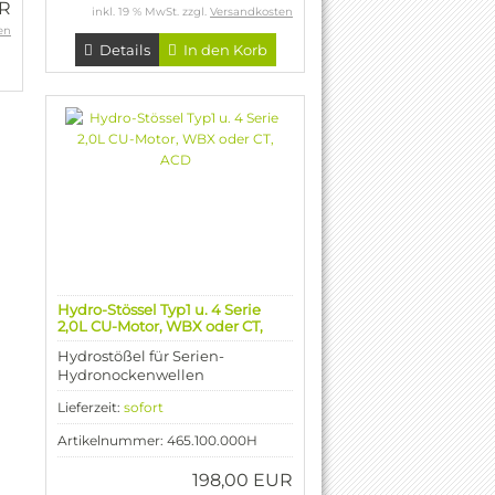
UR
inkl. 19 % MwSt. zzgl.
Versandkosten
en
Details
In den Korb
Hydro-Stössel Typ1 u. 4 Serie
2,0L CU-Motor, WBX oder CT,
ACD
Hydrostößel für Serien-
Hydronockenwellen
Lieferzeit:
sofort
Artikelnummer: 465.100.000H
198,00 EUR