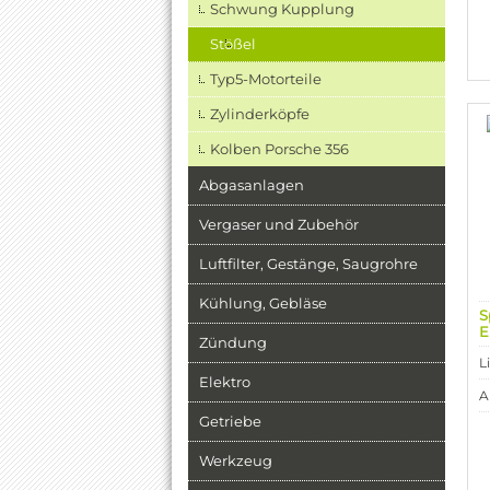
Schwung Kupplung
Stößel
Typ5-Motorteile
Zylinderköpfe
Kolben Porsche 356
Abgasanlagen
Vergaser und Zubehör
Luftfilter, Gestänge, Saugrohre
Kühlung, Gebläse
S
E
Zündung
L
Elektro
A
Getriebe
Werkzeug