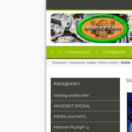
Impressum
Angebote
Startseite
»
Motorteile, Kolben Wellen Köpfe
»
Stößel
St
Kategorien
Vertrag widerrufen
ANGEBOT SPEZIAL
NEWS und INFO
Motoren Rumpf- u.