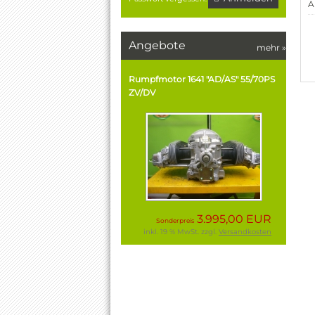
A
Angebote
mehr
»
Rumpfmotor 1641 "AD/AS" 55/70PS
ZV/DV
3.995,00 EUR
Sonderpreis
inkl. 19 % MwSt. zzgl.
Versandkosten