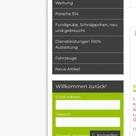
Wartung
Porsche 914
Fundgrube, Schnäppchen, neu
und gebraucht
Dienstleistungen 100%
Auslastung
Fahrzeuge
Neue Artikel
Willkommen zurück!
S
8
E-Mail-Adresse:
1
h
S
Passwort:
L
O
L
Anmelden
Passwort vergessen?