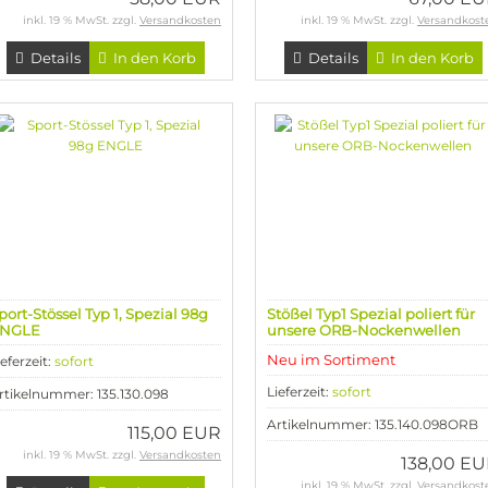
inkl. 19 % MwSt. zzgl.
Versandkosten
inkl. 19 % MwSt. zzgl.
Versandkost
Details
In den Korb
Details
In den Korb
port-Stössel Typ 1, Spezial 98g
Stößel Typ1 Spezial poliert für
NGLE
unsere ORB-Nockenwellen
Neu im Sortiment
ieferzeit:
sofort
Lieferzeit:
sofort
rtikelnummer: 135.130.098
Artikelnummer: 135.140.098ORB
115,00 EUR
inkl. 19 % MwSt. zzgl.
Versandkosten
138,00 E
inkl. 19 % MwSt. zzgl.
Versandkost