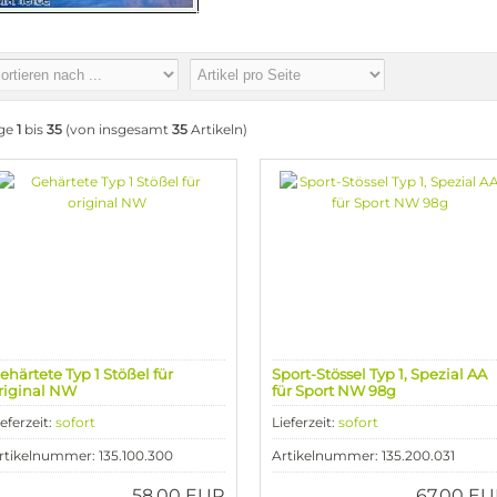
ige
1
bis
35
(von insgesamt
35
Artikeln)
ehärtete Typ 1 Stößel für
Sport-Stössel Typ 1, Spezial AA
riginal NW
für Sport NW 98g
ieferzeit:
sofort
Lieferzeit:
sofort
rtikelnummer: 135.100.300
Artikelnummer: 135.200.031
58,00 EUR
67,00 E