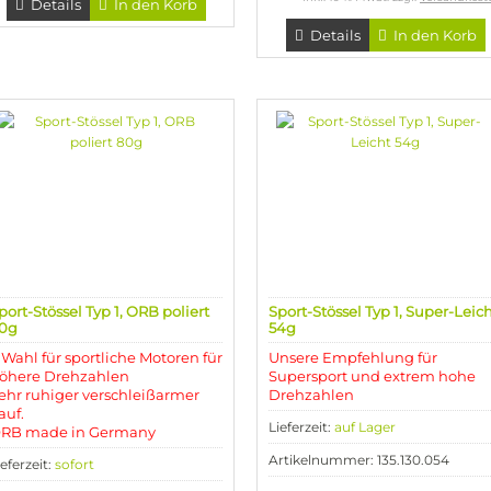
Details
In den Korb
Details
In den Korb
port-Stössel Typ 1, ORB poliert
Sport-Stössel Typ 1, Super-Leic
0g
54g
. Wahl für sportliche Motoren für
Unsere Empfehlung für
öhere Drehzahlen
Supersport und extrem hohe
ehr ruhiger verschleißarmer
Drehzahlen
auf.
Lieferzeit:
auf Lager
RB made in Germany
Artikelnummer: 135.130.054
ieferzeit:
sofort