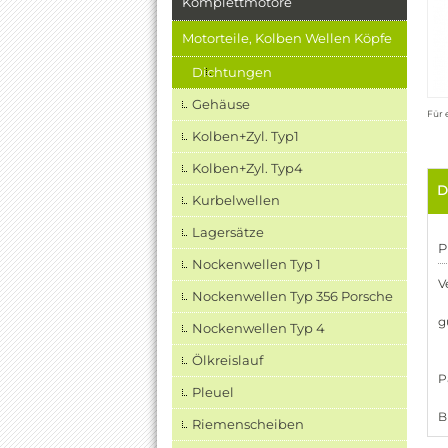
Komplettmotore
Motorteile, Kolben Wellen Köpfe
Dichtungen
Gehäuse
Für 
Kolben+Zyl. Typ1
Kolben+Zyl. Typ4
D
Kurbelwellen
Lagersätze
P
Nockenwellen Typ 1
V
Nockenwellen Typ 356 Porsche
g
Nockenwellen Typ 4
Ölkreislauf
P
Pleuel
B
Riemenscheiben