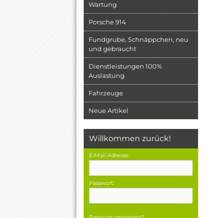
Wartung
Porsche 914
Fundgrube, Schnäppchen, neu
und gebraucht
Dienstleistungen 100%
Auslastung
Fahrzeuge
Neue Artikel
Willkommen zurück!
E-Mail-Adresse:
Passwort:
Passwort vergessen?