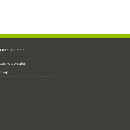
formationen
trag widerrufen
temap