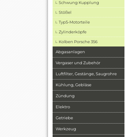
Schwung Kupplung
Stößel
Typ5-Motorteile
Zylinderköpfe
Kolben Porsche 356
Abgasanlagen
Vergaser und Zubehör
Luftfilter, Gestänge, Saugrohre
Kühlung, Gebläse
Zündung
Elektro
Getriebe
Werkzeug