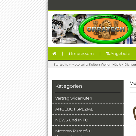
Impressum
Angebote
Startseite
»
Motorteile, Kolben Wellen Köpfe
»
Dichtu
Ve
Kategorien
Vertrag widerrufen
ANGEBOT SPEZIAL
NEWS und INFO
Motoren Rumpf- u.