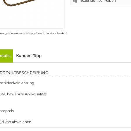
Rezension schreiben
eine größere Ansicht klicken Sie auf das Vorschaubild
etails
Kunden-Tipp
RODUKTBESCHREIBUNG
entildeckeldichtung
ute, bewährte Korkqualität
aarpreis
ild kan abweichen