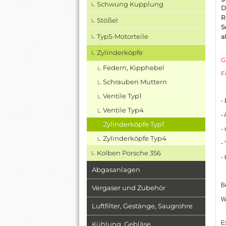
Schwung Kupplung
D
R
Stößel
S
Typ5-Motorteile
a
Zylinderköpfe
G
Federn, Kipphebel
F
Schrauben Muttern
Ventile Typ1
-
Ventile Typ4
-
Zylinderköpfe Typ1
-
Zylinderköpfe Typ4
-
Kolben Porsche 356
-
Abgasanlagen
B
Vergaser und Zubehör
W
Luftfilter, Gestänge, Saugrohre
E
Kühlung, Gebläse