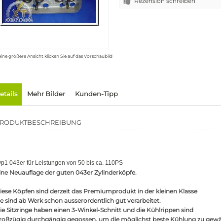
Rezension schreiben
eine größere Ansicht klicken Sie auf das Vorschaubild
etails
Mehr Bilder
Kunden-Tipp
RODUKTBESCHREIBUNG
yp1 043er für Leistungen von 50 bis ca. 110PS
ine Neuauflage der guten 043er Zylinderköpfe.
iese Köpfen sind derzeit das Premiumprodukt in der kleinen Klasse
ie sind ab Werk schon ausserordentlich gut verarbeitet.
ie Sitzringe haben einen 3-Winkel-Schnitt und die Kühlrippen sind
roßzügig durchgängig gegossen, um die möglichst beste Kühlung zu gew