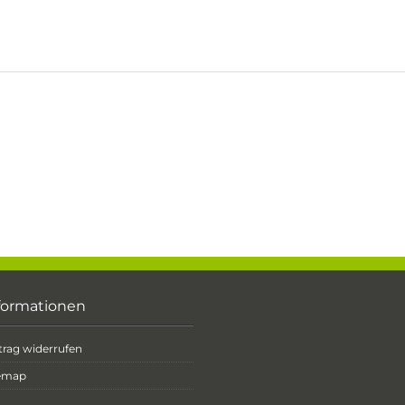
formationen
trag widerrufen
temap