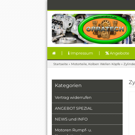
Impressum
Angebote
Startseite
»
Motorteile, Kolben Wellen Köpfe
»
Zylinde
Zy
Kategorien
Vertrag widerrufen
ANGEBOT SPEZIAL
NEWS und INFO
Motoren Rumpf- u.