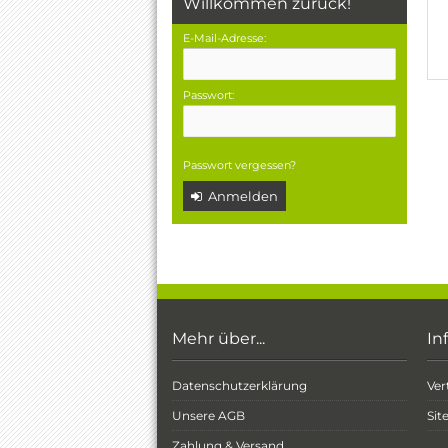
Willkommen zurück!
E-Mail-Adresse:
Passwort:
Passwort vergessen?
Anmelden
Mehr über...
In
Datenschutzerklärung
Ver
Unsere AGB
Si
Zahlung & Versand