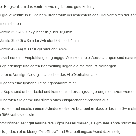
er Ringspalt um das Ventil ist wichtig für eine gute Füllung.
u große Ventile in zu kleinem Brennraum verschlechtern das Fließverhalten der Köp
ir empfehlen:
 Ventile 35,5x32 für Zylinder 85,5 bis 92,0mm
 Ventile 39 (40) x 35,5 für Zylinder 90,5 bis 94mm
 Ventile 42 (44) x 38 für Zylinder ab 94mm
ies ist nur eine Empfehlung für gängige Motorkonzepte. Abweichungen sind natürlic
m Zylinderkopf und deren Bearbeitung liegen die meisten PS verborgen.
ie reine Ventilgröße sagt nichts über das Fließverhalten aus.
ir geben eine typische Leistungsbandbreite an.
ie Köpfe sind unbearbeitet und können zur Leistungssteigerung modifiziert werden
ir beraten Sie gerne und führen auch entsprechende Arbeiten aus.
s ist sehr gut möglich einen Zylinderkopf so zu bearbeiten, dass er bis zu 50% mehr
u 50% verbessert wird.
omit können sehr gut bearbeitete Köpfe besser fließen, als größere Köpfe "out of th
s ist jedoch eine Menge "knoff how" und Bearbeitungsaufwand dazu nötig.