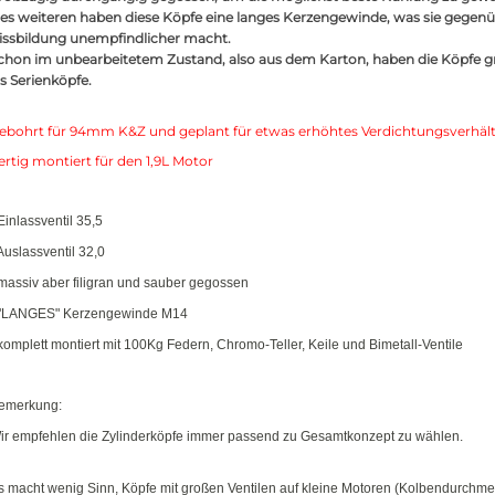
es weiteren haben diese Köpfe eine langes Kerzengewinde, was sie gegenü
issbildung unempfindlicher macht.
chon im unbearbeitetem Zustand, also aus dem Karton, haben die Köpfe gr
ls Serienköpfe.
ebohrt für 94mm K&Z und geplant für etwas erhöhtes Verdichtungsverhält
ertig montiert für den 1,9L Motor
 Einlassventil 35,5
 Auslassventil 32,0
 massiv aber filigran und sauber gegossen
 "LANGES" Kerzengewinde M14
 komplett montiert mit 100Kg Federn, Chromo-Teller, Keile und Bimetall-Ventile
emerkung:
ir empfehlen die Zylinderköpfe immer passend zu Gesamtkonzept zu wählen.
s macht wenig Sinn, Köpfe mit großen Ventilen auf kleine Motoren (Kolbendurchme