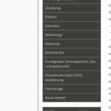
D
Zündung
Z
Elektro
W
Getriebe
-
-
Werkzeug
-
Wartung
D
Porsche 914
I
D
Fundgrube, Schnäppchen, neu
und gebraucht
W
Dienstleistungen 100%
D
Auslastung
W
Fahrzeuge
E
z
Neue Artikel
S
E