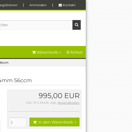
egistrieren
Anmelden
Kontakt
Warenkorb »
0
Artikel
 56ccm
. 94mm 56ccm
995,00 EUR
inkl. 19 % MwSt. zzgl.
Versandkosten
In den Warenkorb