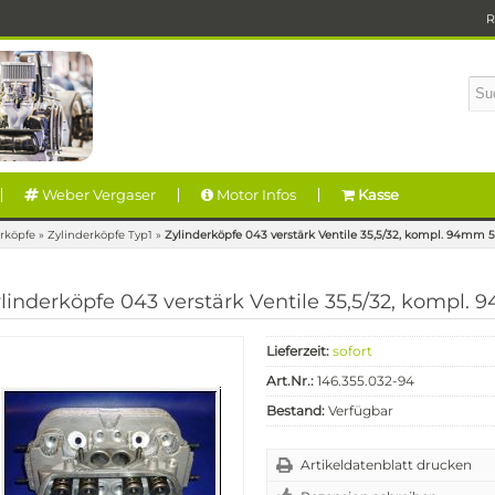
R
Weber Vergaser
Motor Infos
Kasse
rköpfe
»
Zylinderköpfe Typ1
»
Zylinderköpfe 043 verstärk Ventile 35,5/32, kompl. 94mm
linderköpfe 043 verstärk Ventile 35,5/32, kompl
Lieferzeit:
sofort
Art.Nr.:
146.355.032-94
Bestand:
Verfügbar
Artikeldatenblatt drucken