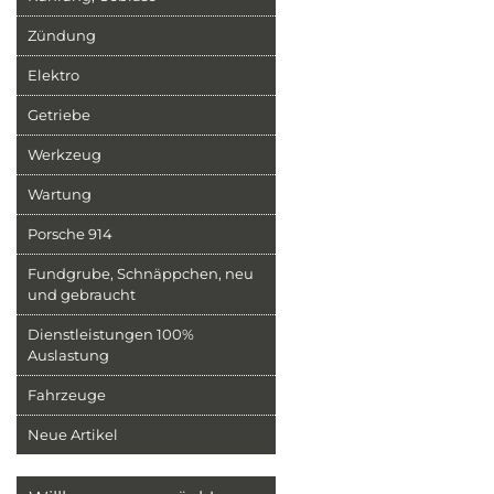
Zündung
Elektro
Getriebe
Werkzeug
Wartung
Porsche 914
Fundgrube, Schnäppchen, neu
und gebraucht
Dienstleistungen 100%
Auslastung
Fahrzeuge
Neue Artikel