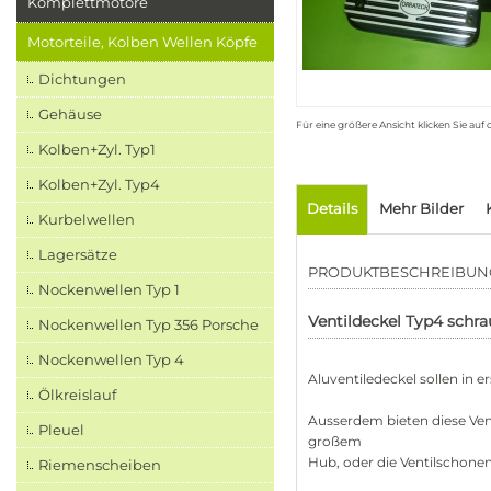
Komplettmotore
Motorteile, Kolben Wellen Köpfe
Dichtungen
Gehäuse
Für eine größere Ansicht klicken Sie auf
Kolben+Zyl. Typ1
Kolben+Zyl. Typ4
Details
Mehr Bilder
Kurbelwellen
Lagersätze
PRODUKTBESCHREIBUN
Nockenwellen Typ 1
Ventildeckel Typ4 sch
Nockenwellen Typ 356 Porsche
Nockenwellen Typ 4
Aluventiledeckel sollen in er
Ölkreislauf
Ausserdem bieten diese Ven
Pleuel
großem
Hub, oder die Ventilschonen
Riemenscheiben