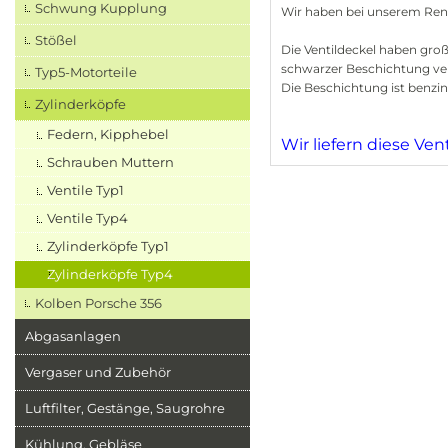
Schwung Kupplung
Wir haben bei unserem Re
Stößel
Die Ventildeckel haben groß
schwarzer Beschichtung ve
Typ5-Motorteile
Die Beschichtung ist benzin
Zylinderköpfe
Federn, Kipphebel
Wir liefern diese Ve
Schrauben Muttern
Ventile Typ1
Ventile Typ4
Zylinderköpfe Typ1
Zylinderköpfe Typ4
Kolben Porsche 356
Abgasanlagen
Vergaser und Zubehör
Luftfilter, Gestänge, Saugrohre
Kühlung, Gebläse